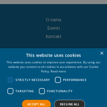
O nama
Eventi
Kontakt
×
Pratite nas na
This website uses cookies
This website uses cookies to improve user experience. By using our
website you consent to all cookies in accordance with our Cookie
Policy.
Read more
STRICTLY NECESSARY
PERFORMANCE
Croatia Yachting d.o.o. 2026. © All rights
TARGETING
FUNCTIONALITY
reserved.
Politika privatnosti
Politika kolačića
ACCEPT ALL
DECLINE ALL