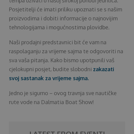
tempa uživati u našoj širokoj ponudi jedrilica.
Posjetitelji će imati priliku upoznati se s našim
proizvodima i dobiti informacije o najnovijim
tehnologijama i mogućnostima plovidbe.
Naši prodajni predstavnici bit će vam na
raspolaganju za vrijeme sajma te odgovoriti na
sva vaša pitanja. Kako bismo upotpunili vaš
cjelokupni posjet, budite slobodni
zakazati
svoj sastanak za vrijeme sajma.
Jedno je sigurno – ovog travnja sve nautičke
rute vode na Dalmatia Boat Show!
LATEST FROM EVENTI