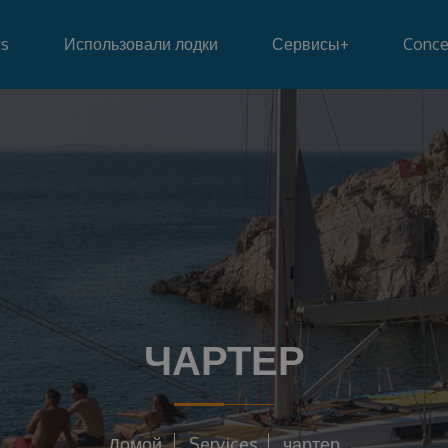
ts
Использовали лодки
Сервисы
+
Conce
ЧАРТЕР
Домой
Services
чартер