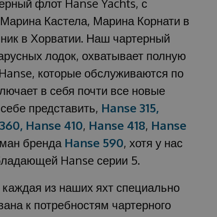
ерный флот Hanse Yachts, с
 Марина Кастела, Марина Корнати в
ник в Хорватии. Наш чартерный
арусных лодок, охватывает полную
 Hanse, которые обслуживаются по
лючает в себя почти все новые
 себе представить,
Hanse 315,
360,
Hanse 410
,
Hanse 418
,
Hanse
ман бренда
Hanse 590
, хотя у нас
бладающей Hanse серии 5.
 каждая из наших яхт специально
вана к потребностям чартерного