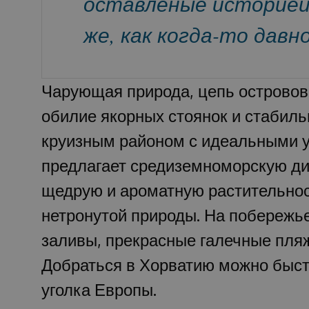
оставленые историей
же, как когда-то давно
Чарующая природа, цепь островов
обилие якорных стоянок и стабил
круизным районом с идеальными у
предлагает средиземноморскую дик
щедрую и ароматную растительнос
нетронутой природы. На побережь
заливы, прекрасные галечные пля
Добраться в Хорватию можно быстр
уголка Европы.