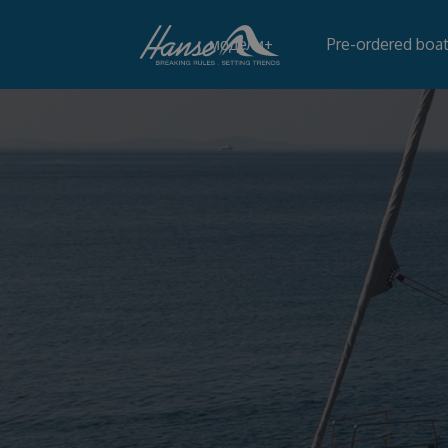
модели
+
Pre-ordered boa