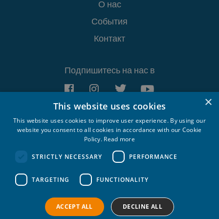
О нас
События
Контакт
Подпишитесь на нас в
×
This website uses cookies
This website uses cookies to improve user experience. By using our
website you consent to all cookies in accordance with our Cookie
Policy.
Read more
Croatia Yachting d.o.o. 2026. © All rights
reserved.
STRICTLY NECESSARY
PERFORMANCE
Политика
TARGETING
FUNCTIONALITY
конфидециальности
Политика о
использовании файлов cookie
ACCEPT ALL
DECLINE ALL