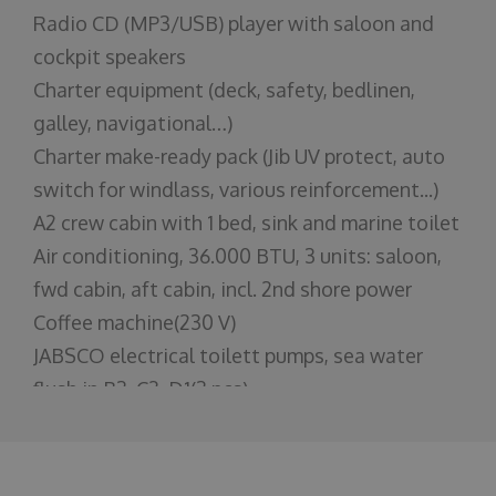
Radio CD (MP3/USB) player with saloon and
cockpit speakers
Charter equipment (deck, safety, bedlinen,
galley, navigational…)
Charter make-ready pack (Jib UV protect, auto
switch for windlass, various reinforcement...)
A2 crew cabin with 1 bed, sink and marine toilet
Air conditioning, 36.000 BTU, 3 units: saloon,
fwd cabin, aft cabin, incl. 2nd shore power
Coffee machine(230 V)
JABSCO electrical toilett pumps, sea water
flush in B3, C2, D1(3 pcs)
Lazy bag with lazy jacks