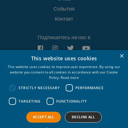
События
Контакт
Подпишитесь на нас в
×
This website uses cookies
This website uses cookies to improve user experience. By using our
website you consent to all cookies in accordance with our Cookie
Policy.
Read more
Croatia Yachting d.o.o. 2026. © All rights
reserved.
STRICTLY NECESSARY
PERFORMANCE
Политика
TARGETING
FUNCTIONALITY
конфидециальности
Политика о
использовании файлов cookie
ACCEPT ALL
DECLINE ALL