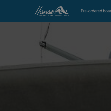
модели
+
Pre-ordered boa