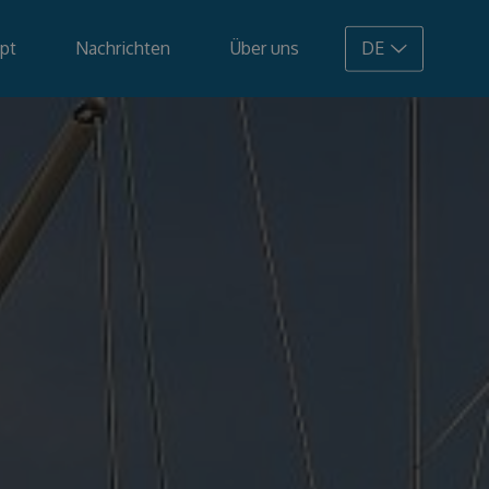
pt
Nachrichten
Über uns
DE
108.900 €