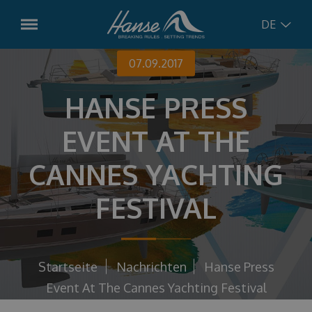
DE
07.09.2017
English
Modelle
HANSE PRESS
Hanse
315
German
Vorbestellte Boote
EVENT AT THE
Hanse
348
Croatian
Gebrauchtboote
CANNES YACHTING
Hanse
360
Hanse
410
FESTIVAL
Russian
Dienstleistungen
Hanse
461
Charter-Management
Concept
Hanse
510
Bootsservice
Startseite
Nachrichten
Hanse Press
Hanse
590
Event At The Cannes Yachting Festival
Nachrichten
Charter