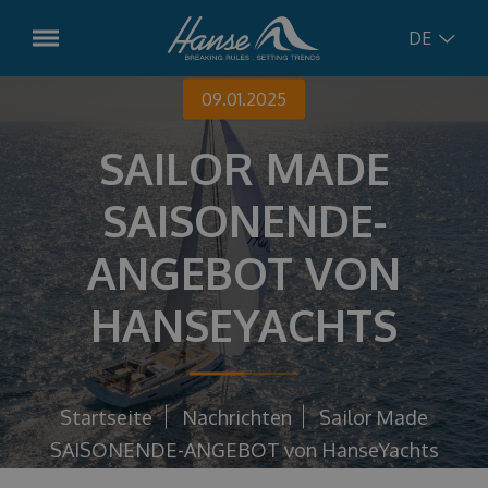
DE
09.01.2025
English
Modelle
SAILOR MADE
Hanse
315
German
Vorbestellte Boote
SAISONENDE-
Hanse
348
Croatian
Gebrauchtboote
ANGEBOT VON
Hanse
360
Hanse
410
HANSEYACHTS
Russian
Dienstleistungen
Hanse
461
Charter-Management
Concept
Hanse
510
Bootsservice
Startseite
Nachrichten
Sailor Made
Hanse
590
SAISONENDE-ANGEBOT von HanseYachts
Nachrichten
Charter