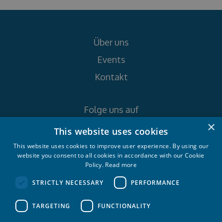
Über uns
Events
Kontakt
Folge uns auf
×
This website uses cookies
This website uses cookies to improve user experience. By using our
website you consent to all cookies in accordance with our Cookie
Policy.
Read more
Croatia Yachting d.o.o. 2026. © All rights
STRICTLY NECESSARY
PERFORMANCE
reserved.
TARGETING
FUNCTIONALITY
Datenschutzbestimmungen
Cookie-