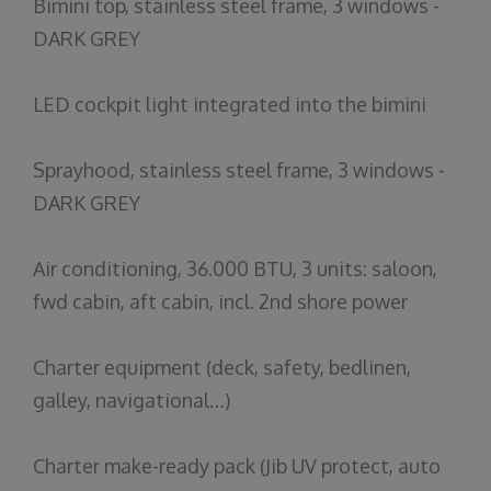
Bimini top, stainless steel frame, 3 windows -
DARK GREY
LED cockpit light integrated into the bimini
Sprayhood, stainless steel frame, 3 windows -
DARK GREY
Air
conditioning
, 36.000 BTU, 3
units
:
saloon
,
fwd
cabin
,
aft
cabin
, incl. 2nd
shore
power
Charter equipment (deck, safety, bedlinen,
galley, navigational…)
Charter make-ready pack (Jib UV protect, auto