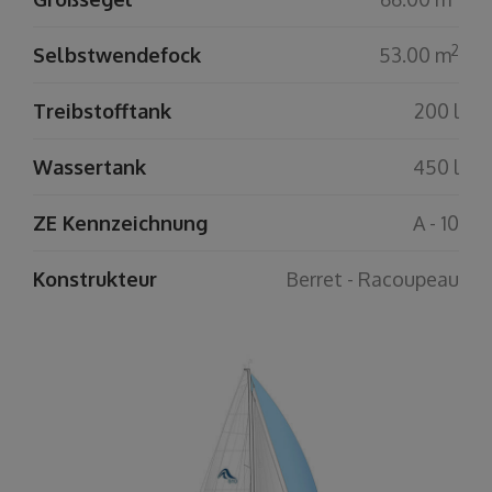
2
Selbstwendefock
53.00 m
Treibstofftank
200 l
Wassertank
450 l
ZE Kennzeichnung
A - 10
Konstrukteur
Berret - Racoupeau