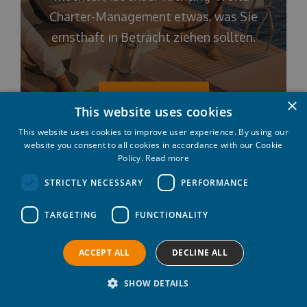
Charter-Management etwas, was Sie
ernsthaft in Betracht ziehen sollten.
Weiterlesen
×
This website uses cookies
This website uses cookies to improve user experience. By using our
website you consent to all cookies in accordance with our Cookie
Policy.
Read more
STRICTLY NECESSARY
PERFORMANCE
TARGETING
FUNCTIONALITY
BRAUCHEN SIE
ACCEPT ALL
DECLINE ALL
HILFE?
SHOW DETAILS