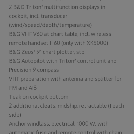
2 B&G Triton² multifunction displays in
cockpit, incl. transducer
(wind/speed/depth/temperature)
B&G VHF V60 at chart table, incl. wireless
remote handset H60 (only with XK5000)
B&G Zeus³ 9" chart plotter, stb
B&G Autopilot with Triton² control unit and
Precision 9 compass
VHF preparation with antenna and splitter for
FM and AIS
Teak on cockpit bottom
2 additional cleats, midship, retractable (1 each
side)
Anchor windlass, electrical, 1000 W, with
automatic fuse and remote control with chain