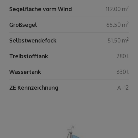
2
Segelfläche vorm Wind
119.00 m
2
Großsegel
65.50 m
2
Selbstwendefock
51.50 m
Treibstofftank
280 l
Wassertank
630 l
ZE Kennzeichnung
A -12