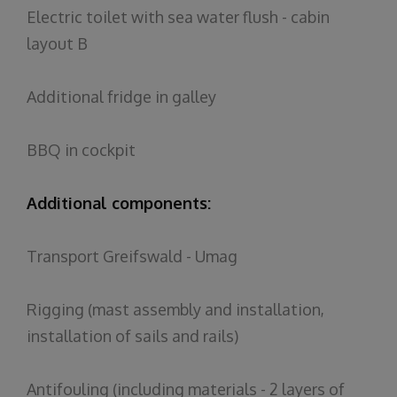
Electric
toilet
with
sea
water
flush
-
cabin
layout
B
Additional
fridge
in
galley
BBQ
in
cockpit
Additional
components
:
Transport
Greifswald
- Umag
Rigging
(mast
assembly
and
installation
,
installation
of
sails
and
rails
)
Antifouling
(
including
materials
- 2
layers
of