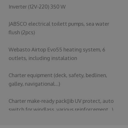
Inverter (12V-220) 350 W
JABSCO
electrical
toilett
pumps
,
sea
water
flush
(2pcs)
Webasto
Airtop
Evo55
heating
system, 6
outlets
,
including
instalation
Charter
equipment
(
deck
,
safety
,
bedlinen
,
galley
,
navigational
…)
Charter make-
ready
pack
(
Jib
UV
protect
, auto
switch
for
windlass
,
various
reinforcement...
)