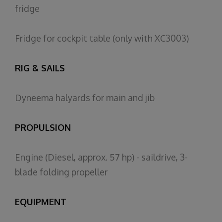
fridge
Fridge
for
cockpit
table (
only
with
XC3003)
RIG & SAILS
Dyneema
halyards
for
main
and
jib
PRO
PULSION
Engine
(Diesel,
approx
. 57 hp) -
saildrive
, 3-
blade
folding
propeller
EQUIPMENT