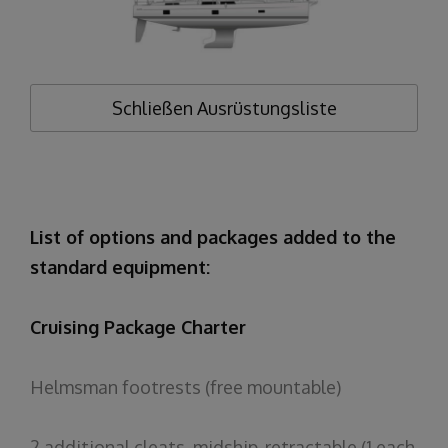
Schließen
Ausrüstungsliste
List of options and packages added to the
standard equipment:
Cruising Package Charter
Helmsman
footrests
(free
mountable
)
2
additional
cleats
,
midship
,
retractable
(1
each