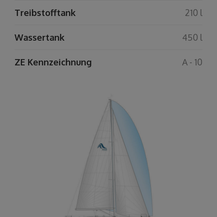
Treibstofftank
210 l
Wassertank
450 l
ZE Kennzeichnung
A - 10