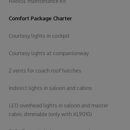
HANSE
maintenance
kit
Comfort Package Charter
Courtesy
lights
in
cockpit
Courtesy
lights
at
companionway
2
vents
for
coach
roof
hatches
Indirect
lights
in
saloon
and
cabins
LED
overhead
lights
in
saloon
and
master
cabin
,
dimmable
(
only
with
XL9010)