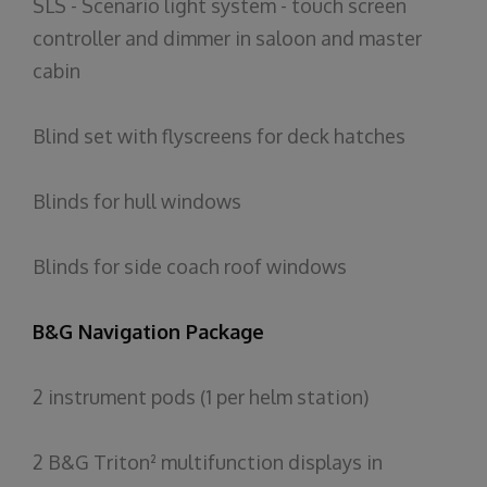
SLS -
Scenario
light
system - touch screen
controller
and
dimmer
in
saloon
and
master
cabin
Blind
set
with
flyscreens
for
deck
hatches
Blinds
for
hull
windows
Blinds
for side
coach
roof
windows
B&G Navigation Package
2 instrument
pods
(1 per
helm
station
)
2 B&G Triton²
multifunction
displays
in