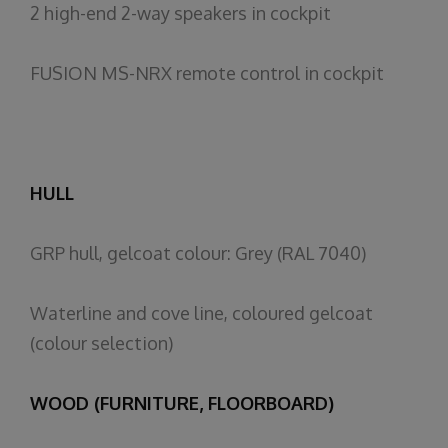
2
high-end
2-way
speakers
in
cockpit
FUSION MS-NRX
remote
control
in
cockpit
HULL
GRP
hull
,
gelcoat
colour
:
Grey
(RAL 7040)
Waterline
and
cove
line,
coloured
gelcoat
(
colour
selection
)
WOOD (FURNITURE, FLOORBOARD)