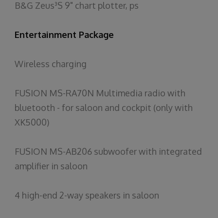
B&G Zeus³S 9"
chart
plotter
,
ps
Entertainment Package
Wireless
charging
FUSION MS-RA70N Multimedia radio
with
bluetooth - for
saloon
and
cockpit
(
only
with
XK5000)
FUSION MS-AB206
subwoofer
with
integrated
amplifier
in
saloon
4
high-end
2-way
speakers
in
saloon