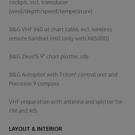
cockpit
, incl.
transducer
(wind/
depth
/
speed
/temperature)
B&G VHF V60 at
chart
table, incl. wireless
remote
handset
H60 (
only
with
XK5000)
B&G Zeus³S 9"
chart
plotter
,
stb
B&G Autopilot
with
Triton²
control
unit
and
Precision
9
compass
VHF
preparation
with
antenna
and
splitter
for
FM
and
AIS
LAYOUT & INTERIOR