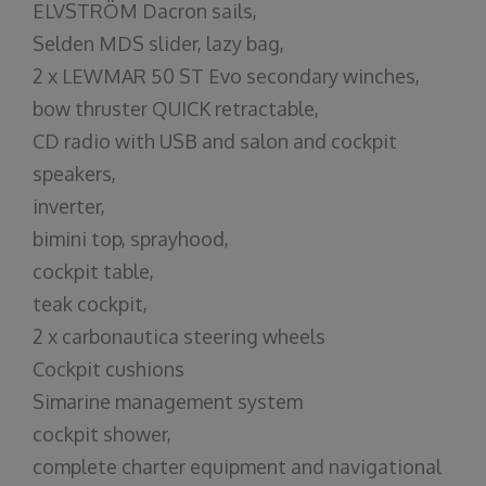
ELVSTRÖM Dacron sails,
Selden MDS slider, lazy bag,
2 x LEWMAR 50 ST Evo secondary winches,
bow thruster QUICK retractable,
CD radio with USB and salon and cockpit
speakers,
inverter,
bimini top, sprayhood,
cockpit table,
teak cockpit,
2 x carbonautica steering wheels
Cockpit cushions
Simarine management system
cockpit shower,
complete charter equipment and navigational