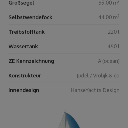
2
Großsegel
59.00 m
2
Selbstwendefock
44.00 m
Treibstofftank
220 l
Wassertank
450 l
ZE Kennzeichnung
A (ocean)
Konstrukteur
Judel / Vrolijk & co
Innendesign
HanseYachts Design