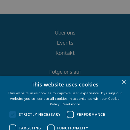
Über uns
Events
Kontakt
Folge uns auf
×
This website uses cookies
This website uses cookies to improve user experience. By using our
website you consent to all cookies in accordance with our Cookie
Policy.
Read more
Croatia Yachting d.o.o. 2026. © All rights
STRICTLY NECESSARY
PERFORMANCE
reserved.
TARGETING
FUNCTIONALITY