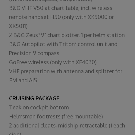
B&G VHF V50 at chart table, incl. wireless
remote handset H50 (only with XK5000 or
XK5011)
2 B&G Zeus³ 9" chart plotter, 1 per helm station
B&G Autopilot with Triton² control unit and
Precision 9 compass
GoFree wireless (only with XF4030)
VHF preparation with antenna and splitter for
FM and AIS
CRUISING PACKAGE
Teak on cockpit bottom
Helmsman footrests (free mountable)
2 additional cleats, midship, retractable (1 each
side)