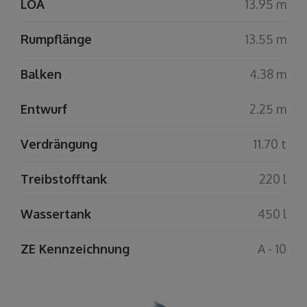
LOA
13.95 m
Rumpflänge
13.55 m
Balken
4.38 m
Entwurf
2.25 m
Verdrängung
11.70 t
Treibstofftank
220 l
Wassertank
450 l
ZE Kennzeichnung
A - 10