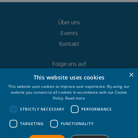
Über uns
Events
Kontakt
Folge uns auf
×
This website uses cookies
This website uses cookies to improve user experience. By using our
website you consent to all cookies in accordance with our Cookie
Policy.
Read more
Croatia Yachting d.o.o. 2026. © All rights
STRICTLY NECESSARY
PERFORMANCE
reserved.
TARGETING
FUNCTIONALITY
Datenschutzbestimmungen
Cookie-