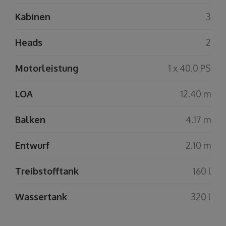
Kabinen
3
Heads
2
Motorleistung
1 x 40.0 PS
LOA
12.40 m
Balken
4.17 m
Entwurf
2.10 m
Treibstofftank
160 l
Wassertank
320 l