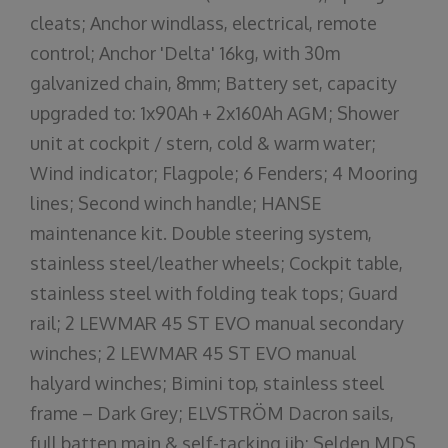
cleats; Anchor windlass, electrical, remote
control; Anchor 'Delta' 16kg, with 30m
galvanized chain, 8mm; Battery set, capacity
upgraded to: 1x90Ah + 2x160Ah AGM; Shower
unit at cockpit / stern, cold & warm water;
Wind indicator; Flagpole; 6 Fenders; 4 Mooring
lines; Second winch handle; HANSE
maintenance kit. Double steering system,
stainless steel/leather wheels; Cockpit table,
stainless steel with folding teak tops; Guard
rail; 2 LEWMAR 45 ST EVO manual secondary
winches; 2 LEWMAR 45 ST EVO manual
halyard winches; Bimini top, stainless steel
frame – Dark Grey; ELVSTRÖM Dacron sails,
full batten main & self-tacking jib; Selden MDS