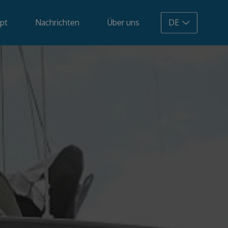
pt
Nachrichten
Über uns
DE
108.900 €